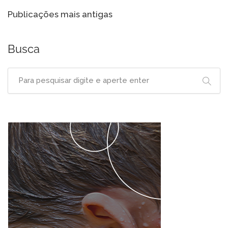
Navegação
Publicações mais antigas
por
posts
Busca