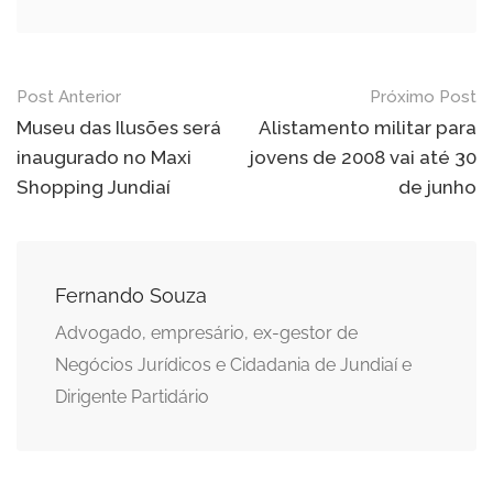
Navegação
Post Anterior
Próximo Post
de
Museu das Ilusões será
Alistamento militar para
inaugurado no Maxi
jovens de 2008 vai até 30
Post
Shopping Jundiaí
de junho
Fernando Souza
Advogado, empresário, ex-gestor de
Negócios Jurídicos e Cidadania de Jundiaí e
Dirigente Partidário