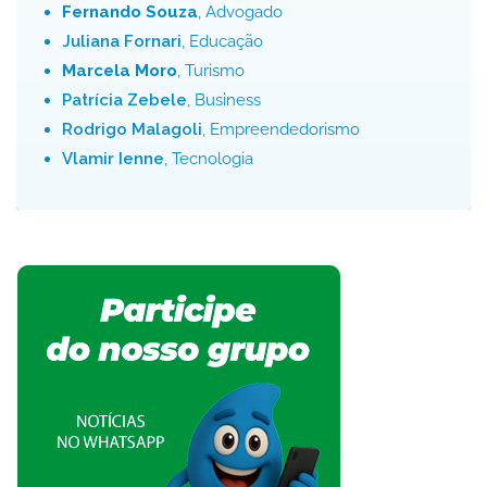
Fernando Souza
, Advogado
Juliana Fornari
, Educação
Marcela Moro
, Turismo
Patrícia Zebele
, Business
Rodrigo Malagoli
, Empreendedorismo
Vlamir Ienne
, Tecnologia