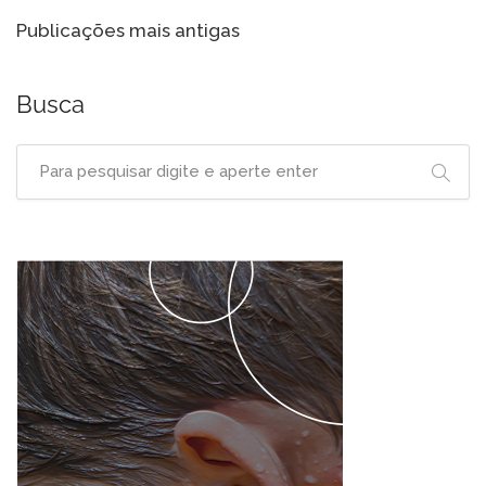
Navegação
Publicações mais antigas
por
posts
Busca