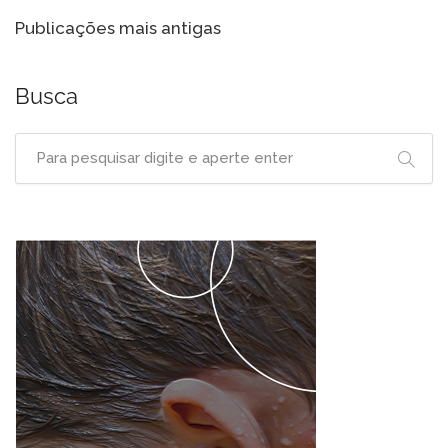
Navegação
Publicações mais antigas
por
posts
Busca