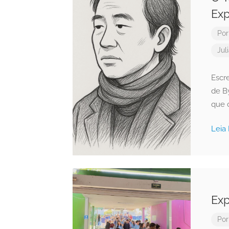
Exp
Po
Jul
Escre
de B
que 
Leia
Exp
Po