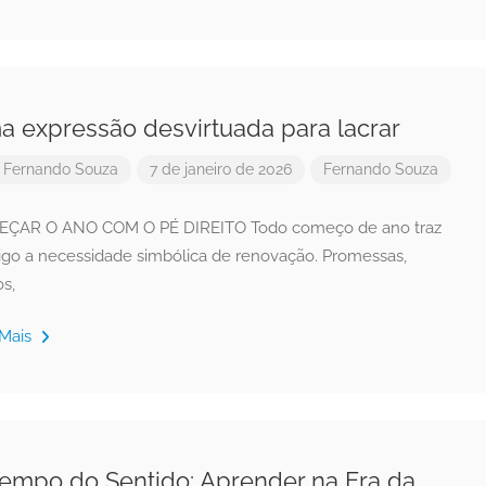
 expressão desvirtuada para lacrar
r
Fernando Souza
7 de janeiro de 2026
Fernando Souza
ÇAR O ANO COM O PÉ DIREITO Todo começo de ano traz
igo a necessidade simbólica de renovação. Promessas,
s,
 Mais
empo do Sentido: Aprender na Era da