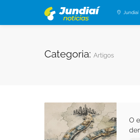
Jundiaí
Categoria:
Artigos
O 
den