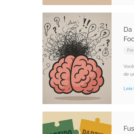
Da 
Fo
Po
Você 
de u
Leia
Fus