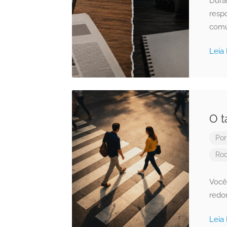
Duran
resp
comun
Leia
O t
Po
Rod
Você
redo
Leia