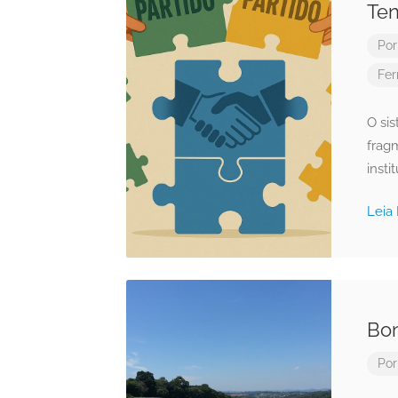
Ten
Po
Fer
O sis
frag
inst
Leia
Bon
Po