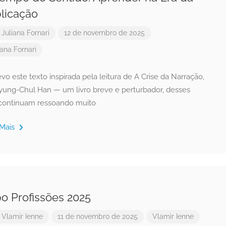
licação
r
Juliana Fornari
12 de novembro de 2025
iana Fornari
vo este texto inspirada pela leitura de A Crise da Narração,
yung-Chul Han — um livro breve e perturbador, desses
continuam ressoando muito
 Mais
o Profissões 2025
r
Vlamir Ienne
11 de novembro de 2025
Vlamir Ienne