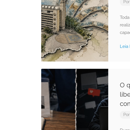
Po
Toda
reali
capa
Leia
O q
lib
co
Po