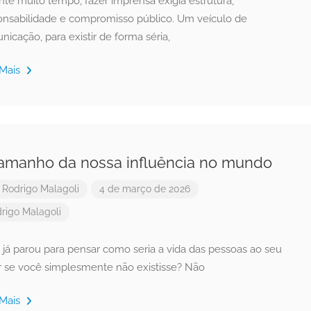
te muito tempo, fazer imprensa exigia estrutura,
onsabilidade e compromisso público. Um veículo de
icação, para existir de forma séria,
 Mais
amanho da nossa influência no mundo
r
Rodrigo Malagoli
4 de março de 2026
rigo Malagoli
 já parou para pensar como seria a vida das pessoas ao seu
r se você simplesmente não existisse? Não
 Mais