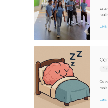
Esta
real
Leia
Cér
Po
Os v
mais
Leia