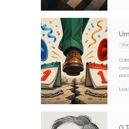
Uma
Po
COME
cons
plano
Leia
O T