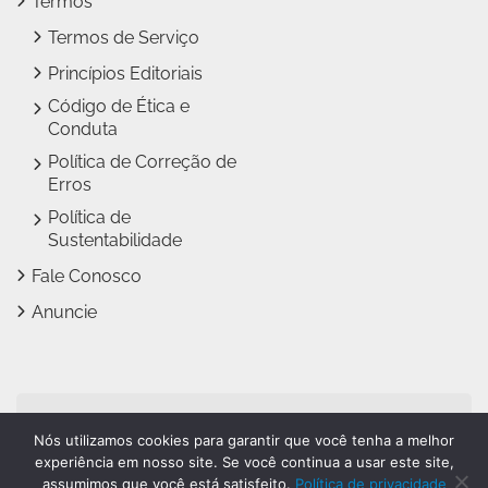
Termos
Termos de Serviço
Princípios Editoriais
Código de Ética e
Conduta
Política de Correção de
Erros
Política de
Sustentabilidade
Fale Conosco
Anuncie
Jundiaí Notícias faz parte
Nós utilizamos cookies para garantir que você tenha a melhor
do
Grupo Novo Dia
experiência em nosso site. Se você continua a usar este site,
assumimos que você está satisfeito.
Política de privacidade