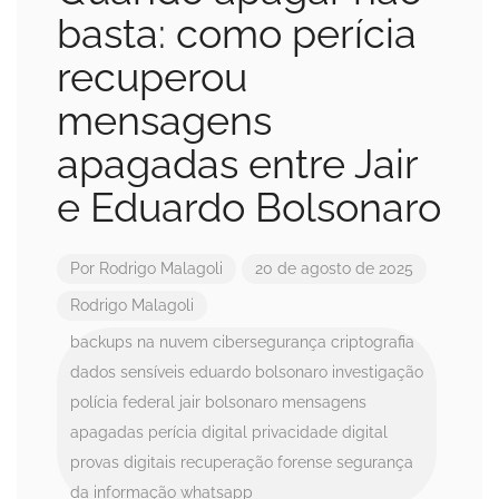
basta: como perícia
recuperou
mensagens
apagadas entre Jair
e Eduardo Bolsonaro
Por
Rodrigo Malagoli
20 de agosto de 2025
Rodrigo Malagoli
backups na nuvem
cibersegurança
criptografia
dados sensíveis
eduardo bolsonaro
investigação
polícia federal
jair bolsonaro
mensagens
apagadas
perícia digital
privacidade digital
provas digitais
recuperação forense
segurança
da informação
whatsapp