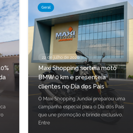
Geral
22 de julho de 2026
40%
Maxi Shopping sorteia moto
da
BMW 0 km e presenteia
clientes no Dia dos Pais
O Maxi Shopping Jundiaí preparou uma
rca
campanha especial para o Dia dos Pais
ro
que une promoção e brinde exclusivo.
Entre