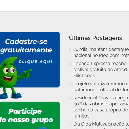
Últimas Postagens
Jundiaí mantém destaque
nacional no Ideb com nota
Espaço Expressa recebe
festival gratuito de Alfred
Hitchcock
Projeto valoriza memórias
patrimônio cultural de Jun
Residencial Cravos chega
40% das obras e aproxim
sonho da casa própria de
famílias
Dia D da Multivacinação t