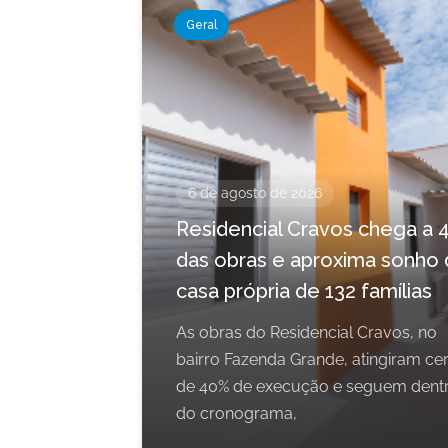
Geral
6 de agosto de 2026
Residencial Cravos chega a 
das obras e aproxima sonho 
casa própria de 132 famílias
As obras do Residencial Cravos, no
bairro Fazenda Grande, atingiram ce
de 40% de execução e seguem dent
do cronograma,