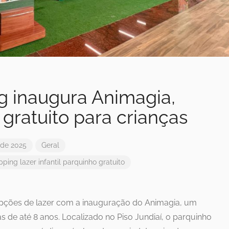
g inaugura Animagia,
gratuito para crianças
 de 2025
Geral
pping
lazer infantil
parquinho gratuito
pções de lazer com a inauguração do Animagia, um
as de até 8 anos. Localizado no Piso Jundiaí, o parquinho