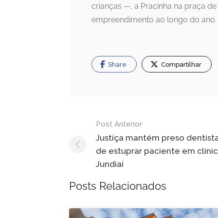
crianças —, a Pracinha na praça d
empreendimento ao longo do ano.
Share
Compartilhar
Navegação
Post Anterior
de
Justiça mantém preso dentist
de estuprar paciente em clíni
Post
Jundiaí
Posts Relacionados