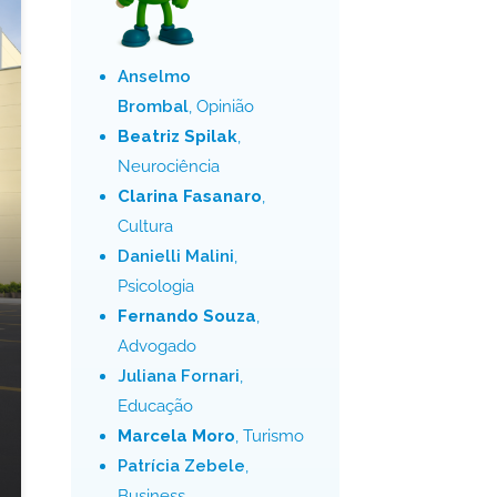
Anselmo
Brombal
, Opinião
Beatriz Spilak
,
Neurociência
Clarina Fasanaro
,
Cultura
Danielli Malini
,
Psicologia
Fernando Souza
,
Advogado
Juliana Fornari
,
Educação
Marcela Moro
, Turismo
Patrícia Zebele
,
Business