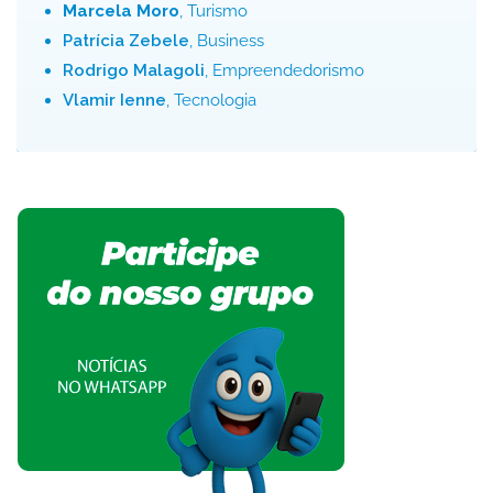
Marcela Moro
, Turismo
Patrícia Zebele
, Business
Rodrigo Malagoli
, Empreendedorismo
Vlamir Ienne
, Tecnologia