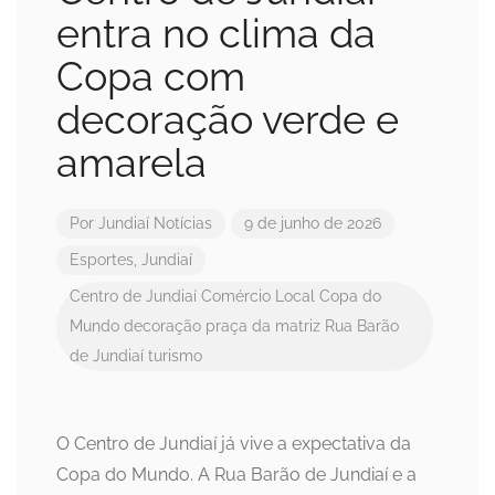
entra no clima da
Copa com
decoração verde e
amarela
Por
Jundiaí Notícias
9 de junho de 2026
Esportes
,
Jundiaí
Centro de Jundiaí
Comércio Local
Copa do
Mundo
decoração
praça da matriz
Rua Barão
de Jundiaí
turismo
O Centro de Jundiaí já vive a expectativa da
Copa do Mundo. A Rua Barão de Jundiaí e a