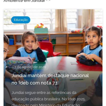
Ambiente em Jundiaí
Educação
7 de agosto de 2026
Jundiaí mantém destaque nacional
no Ideb com nota 7,1
Jundiaí segue entre as referências da
educação pública brasileira. No Ideb 2025,
divulgado pelo Ministério da Educação