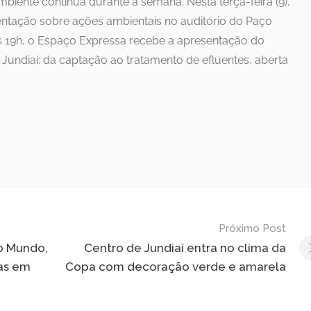
ente continua durante a semana. Nesta terça-feira (9),
entação sobre ações ambientais no auditório do Paço
, às 19h, o Espaço Expressa recebe a apresentação do
ndiaí: da captação ao tratamento de efluentes, aberta
Próximo Post
o Mundo,
Centro de Jundiaí entra no clima da
tas em
Copa com decoração verde e amarela