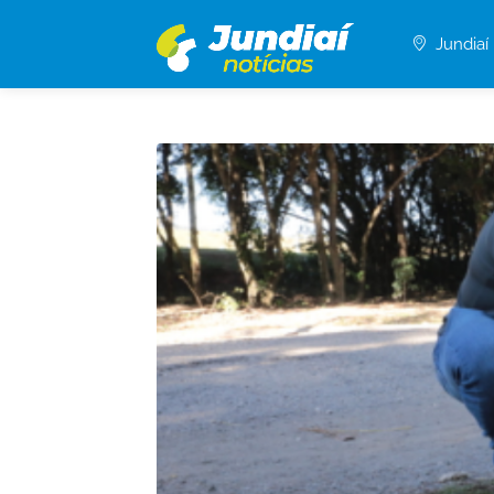
Jundiaí