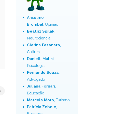
Anselmo
Brombal
, Opinião
Beatriz Spilak
,
Neurociência
Clarina Fasanaro
,
Cultura
Danielli Malini
,
Psicologia
Fernando Souza
,
Advogado
Juliana Fornari
,
Educação
Marcela Moro
, Turismo
Patrícia Zebele
,
Business