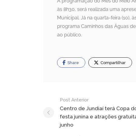
A programação do Mês do Meio Ambi
às 8h30, será realizada uma apres
Municipal. Já na quarta-feira (10)
programa Caminhos das Águas de Ju
ao público.
Share
Compartilhar
Navegação
Post Anterior
de
Centro de Jundiaí terá Copa d
festa junina e atrações gratui
Post
junho