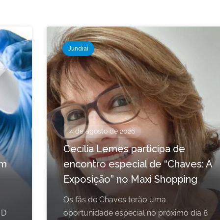
Jundiaí
4 de agosto de 2026
Cecília Lemes participa de
em
encontro especial de “Chaves: A
Exposição” no Maxi Shopping
Os fãs de Chaves terão uma
 D
oportunidade especial no próximo dia 8