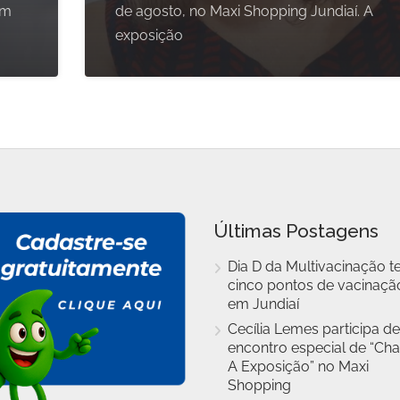
om
de agosto, no Maxi Shopping Jundiaí. A
exposição
Últimas Postagens
Dia D da Multivacinação t
cinco pontos de vacinaçã
em Jundiaí
Cecília Lemes participa de
encontro especial de “Cha
A Exposição” no Maxi
Shopping