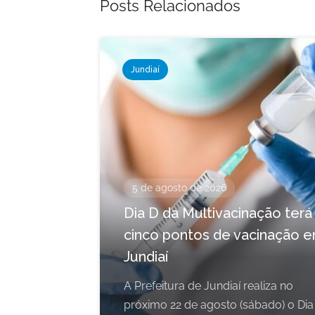
Posts Relacionados
Jundiaí
5 de agosto de 2026
Dia D da Multivacinação terá
cinco pontos de vacinação 
Jundiaí
A Prefeitura de Jundiaí realiza no
próximo 22 de agosto (sábado) o Dia