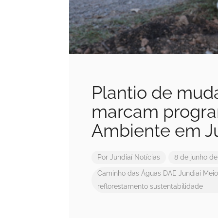
Plantio de mud
marcam progra
Ambiente em Ju
Por
Jundiaí Notícias
8 de junho de
Caminho das Águas
DAE Jundiaí
Meio
reflorestamento
sustentabilidade