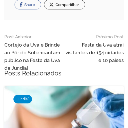
Share
Compartilhar
Navegação
Post Anterior
Próximo Post
de
Cortejo da Uva e Brinde
Festa da Uva atrai
ao Pôr do Sol encantam
visitantes de 154 cidades
Post
público na Festa da Uva
e 10 países
de Jundiaí
Posts Relacionados
Jundiaí