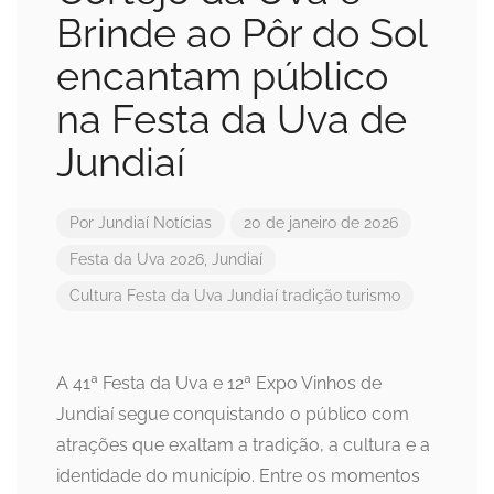
Brinde ao Pôr do Sol
encantam público
na Festa da Uva de
Jundiaí
Por
Jundiaí Notícias
20 de janeiro de 2026
Festa da Uva 2026
,
Jundiaí
Cultura
Festa da Uva
Jundiaí
tradição
turismo
A 41ª Festa da Uva e 12ª Expo Vinhos de
Jundiaí segue conquistando o público com
atrações que exaltam a tradição, a cultura e a
identidade do município. Entre os momentos