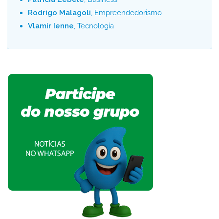
Rodrigo Malagoli
, Empreendedorismo
Vlamir Ienne
, Tecnologia