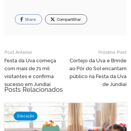
Share
Compartilhar
Navegação
Post Anterior
Próximo Post
de
Festa da Uva começa
Cortejo da Uva e Brinde
com mais de 71 mil
ao Pôr do Sol encantam
Post
visitantes e confirma
público na Festa da Uva
sucesso em Jundiaí
de Jundiaí
Posts Relacionados
Educação