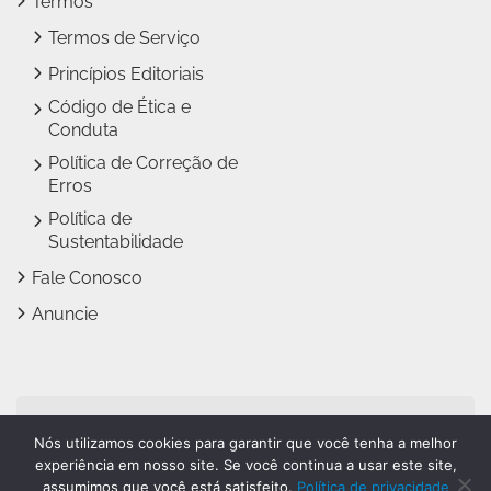
Termos
Termos de Serviço
Princípios Editoriais
Código de Ética e
Conduta
Política de Correção de
Erros
Política de
Sustentabilidade
Fale Conosco
Anuncie
Jundiaí Notícias faz parte
Nós utilizamos cookies para garantir que você tenha a melhor
do
Grupo Novo Dia
experiência em nosso site. Se você continua a usar este site,
assumimos que você está satisfeito.
Política de privacidade