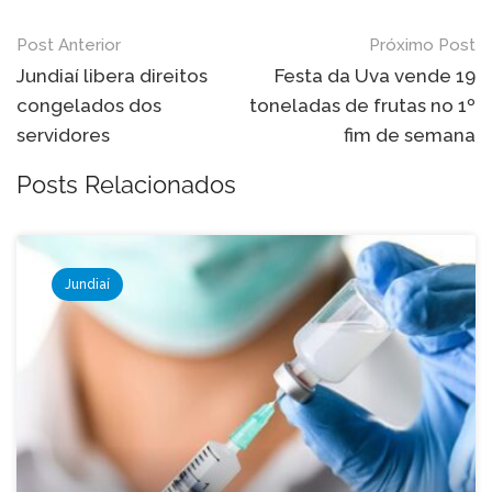
Navegação
Post Anterior
Próximo Post
de
Jundiaí libera direitos
Festa da Uva vende 19
congelados dos
toneladas de frutas no 1º
Post
servidores
fim de semana
Posts Relacionados
Jundiaí