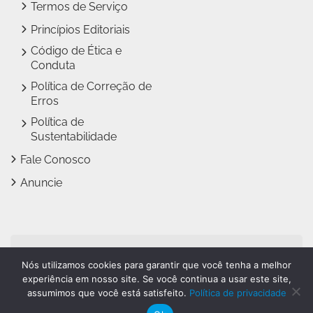
Termos de Serviço
Princípios Editoriais
Código de Ética e
Conduta
Política de Correção de
Erros
Política de
Sustentabilidade
Fale Conosco
Anuncie
Jundiaí Notícias faz parte
Nós utilizamos cookies para garantir que você tenha a melhor
do
Grupo Novo Dia
experiência em nosso site. Se você continua a usar este site,
assumimos que você está satisfeito.
Política de privacidade