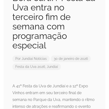
Uva entra no
terceiro fim de
semana com
programação
especial
Por
Jundiaí Notícias
30 de janeiro de 2026
Festa da Uva 2026
,
Jundiaí
A 41ª Festa da Uva de Jundiaí e a 12ª Expo
Vinhos entram em seu terceiro final de
semana no Parque da Uva, mantendo o ritmo
intenso de atrações e reafirmando o evento