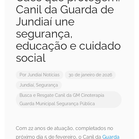
Canil da Guarda de
Jundiaí une
segurança,
educação e cuidado
social
Por
Jundiaí Notícias
30 de janeiro de 2026
Jundiaí
,
Segurança
Busca e Resgate
Canil da GM
Cinoterapia
Guarda Municipal
Segurança Pública
Com 22 anos de atuação, completados no
próximo dia 5 de fevereiro, o Canil da
Guarda