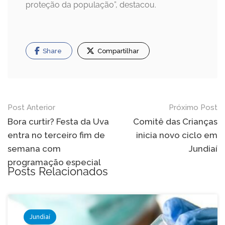
proteção da população”, destacou.
Share
Compartilhar
Navegação
Post Anterior
Próximo Post
de
Bora curtir? Festa da Uva
Comitê das Crianças
entra no terceiro fim de
inicia novo ciclo em
Post
semana com
Jundiaí
programação especial
Posts Relacionados
Jundiaí