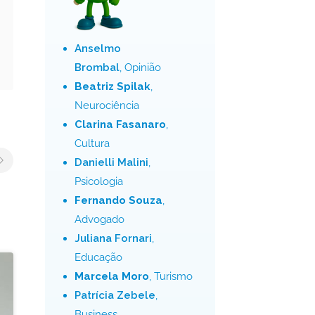
Anselmo
Brombal
, Opinião
Beatriz Spilak
,
Neurociência
Clarina Fasanaro
,
Cultura
Danielli Malini
,
Psicologia
Fernando Souza
,
Advogado
Juliana Fornari
,
Educação
Marcela Moro
, Turismo
Patrícia Zebele
,
Business