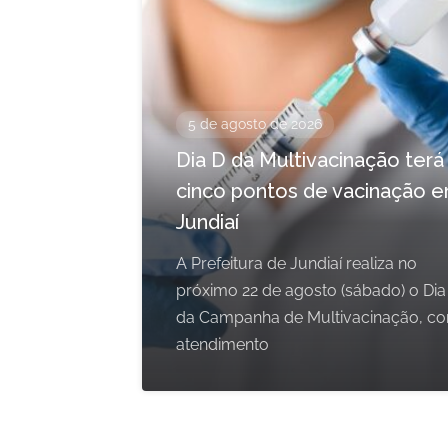
5 de agosto de 2026
Dia D da Multivacinação terá
cinco pontos de vacinação 
Jundiaí
A Prefeitura de Jundiaí realiza no
próximo 22 de agosto (sábado) o Dia
da Campanha de Multivacinação, c
atendimento