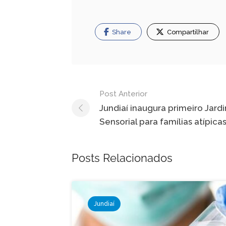
Share
Compartilhar
Navegação
Post Anterior
de
Jundiaí inaugura primeiro Jard
Sensorial para famílias atípica
Post
Posts Relacionados
Jundiaí