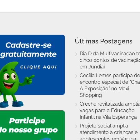
Últimas Postagens
Dia D da Multivacinação t
cinco pontos de vacinaçã
em Jundiaí
Cecília Lemes participa de
encontro especial de “Cha
A Exposição” no Maxi
Shopping
Creche revitalizada ampli
vagas para a Educação
Infantil na Vila Esperança
Projeto social amplia
atendimento a crianças e
adolescentes em Várzea