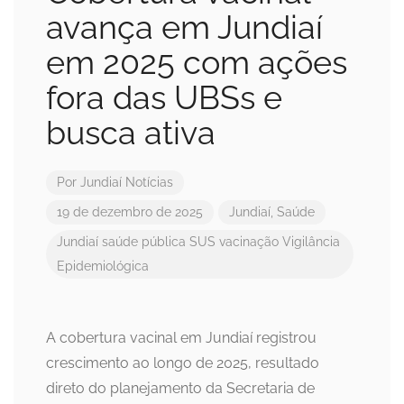
avança em Jundiaí
em 2025 com ações
fora das UBSs e
busca ativa
Por
Jundiaí Notícias
19 de dezembro de 2025
Jundiaí
,
Saúde
Jundiaí
saúde pública
SUS
vacinação
Vigilância
Epidemiológica
A cobertura vacinal em Jundiaí registrou
crescimento ao longo de 2025, resultado
direto do planejamento da Secretaria de