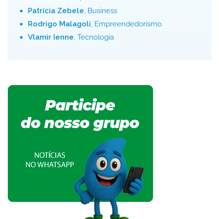
Patrícia Zebele
, Business
Rodrigo Malagoli
, Empreendedorismo
Vlamir Ienne
, Tecnologia