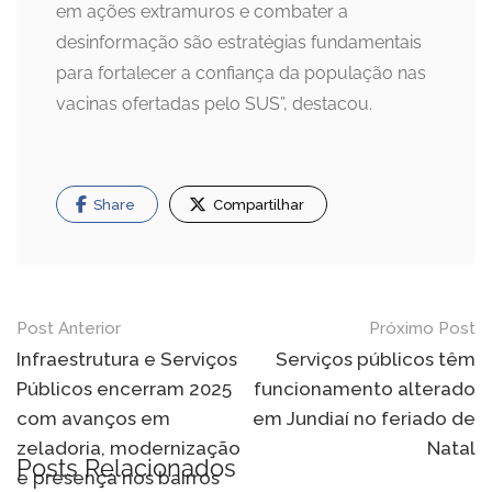
em ações extramuros e combater a
desinformação são estratégias fundamentais
para fortalecer a confiança da população nas
vacinas ofertadas pelo SUS”, destacou.
Share
Compartilhar
Navegação
Post Anterior
Próximo Post
de
Infraestrutura e Serviços
Serviços públicos têm
Públicos encerram 2025
funcionamento alterado
Post
com avanços em
em Jundiaí no feriado de
zeladoria, modernização
Natal
Posts Relacionados
e presença nos bairros