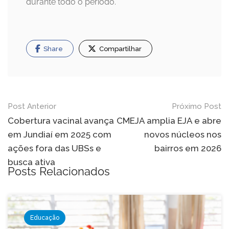
durante todo o período.
Share
Compartilhar
Navegação
Post Anterior
Próximo Post
de
Cobertura vacinal avança
CMEJA amplia EJA e abre
em Jundiaí em 2025 com
novos núcleos nos
Post
ações fora das UBSs e
bairros em 2026
busca ativa
Posts Relacionados
Educação