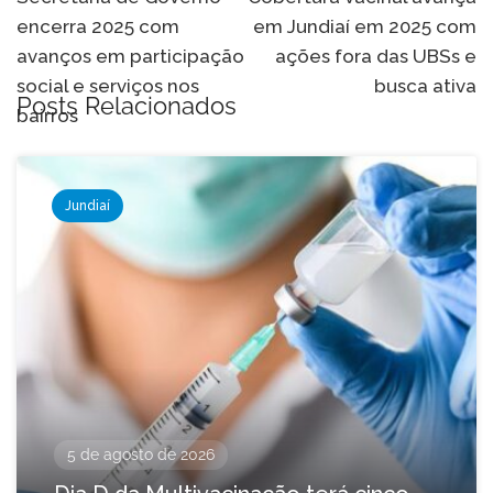
de
encerra 2025 com
em Jundiaí em 2025 com
Post
avanços em participação
ações fora das UBSs e
social e serviços nos
busca ativa
Posts Relacionados
bairros
Jundiaí
5 de agosto de 2026