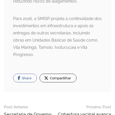
reduzindo riscos de alagamentos.
Para 2026, a SMISP projeta a continuidade dos
investimentos em infraestrutura e apoio às
entregas de outras secretarias, incluindo
obras em Unidades Básicas de Saúde como
Vila Maringá, Tamoio, Ivoturucaia e Vila
Progresso.
Share
Compartilhar
Navegação
Post Anterior
Próximo Post
Secretaria de Governo
Cobertura vacinal avança