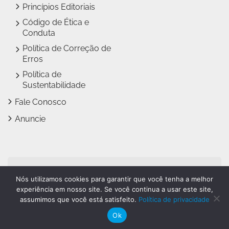
Princípios Editoriais
Código de Ética e
Conduta
Política de Correção de
Erros
Política de
Sustentabilidade
Fale Conosco
Anuncie
Jundiaí Notícias faz parte
Nós utilizamos cookies para garantir que você tenha a melhor
do
Grupo Novo Dia
experiência em nosso site. Se você continua a usar este site,
assumimos que você está satisfeito.
Política de privacidade
Ok