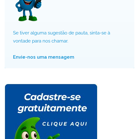
Se tiver alguma sugestão de pauta, sinta-se à
vontade para nos chamar.
Envie-nos uma mensagem