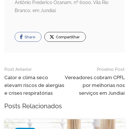
Antônio Frederico Ozanam, nº 6000, Vila Rio
Branco, em Jundiaí.
Share
Compartilhar
Navegação
Post Anterior
Próximo Post
de
Calor e clima seco
Vereadores cobram CPFL
elevam riscos de alergias
por melhorias nos
Post
e crises respiratórias
serviços em Jundiaí
Posts Relacionados