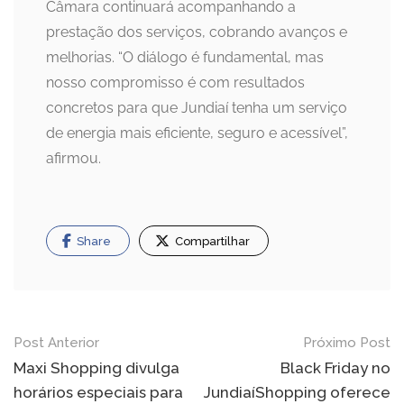
Câmara continuará acompanhando a
prestação dos serviços, cobrando avanços e
melhorias. “O diálogo é fundamental, mas
nosso compromisso é com resultados
concretos para que Jundiaí tenha um serviço
de energia mais eficiente, seguro e acessível”,
afirmou.
Share
Compartilhar
Navegação
Post Anterior
Próximo Post
de
Maxi Shopping divulga
Black Friday no
horários especiais para
JundiaíShopping oferece