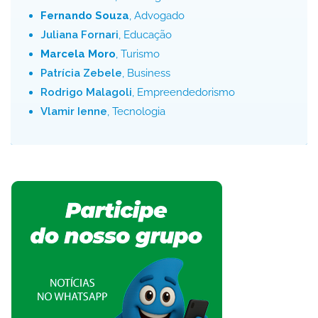
Fernando Souza
, Advogado
Juliana Fornari
, Educação
Marcela Moro
, Turismo
Patrícia Zebele
, Business
Rodrigo Malagoli
, Empreendedorismo
Vlamir Ienne
, Tecnologia