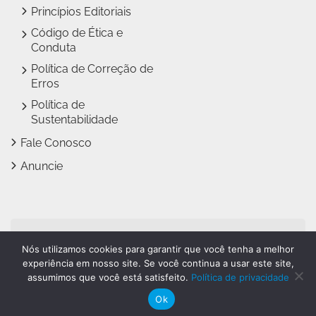
Princípios Editoriais
Código de Ética e
Conduta
Política de Correção de
Erros
Política de
Sustentabilidade
Fale Conosco
Anuncie
Jundiaí Notícias faz parte
Nós utilizamos cookies para garantir que você tenha a melhor
do
Grupo Novo Dia
experiência em nosso site. Se você continua a usar este site,
assumimos que você está satisfeito.
Política de privacidade
Ok