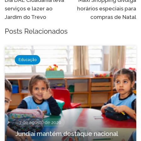
de
Dia DAE Cidadania leva
Maxi Shopping divulga
serviços e lazer ao
horários especiais para
Post
Jardim do Trevo
compras de Natal
Posts Relacionados
Educação
7 de agosto de 2026
Jundiaí mantém destaque nacional