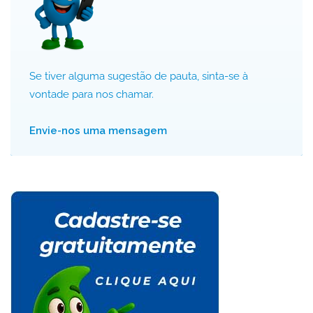
Se tiver alguma sugestão de pauta, sinta-se à
vontade para nos chamar.
Envie-nos uma mensagem