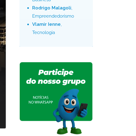
Rodrigo Malagoli
,
Empreendedorismo
Vlamir Ienne
,
Tecnologia