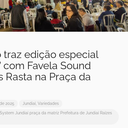
 traz edição especial
” com Favela Sound
s Rasta na Praça da
 de 2025
Jundiaí
,
Variedades
 System
Jundiaí
praça da matriz
Prefeitura de Jundiaí
Raízes