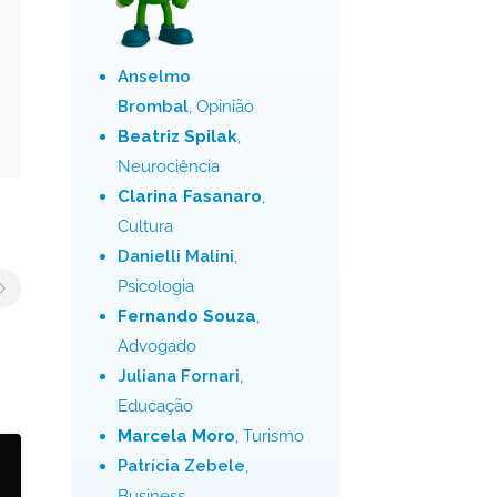
Anselmo
Brombal
, Opinião
Beatriz Spilak
,
Neurociência
Clarina Fasanaro
,
Cultura
Danielli Malini
,
Psicologia
Fernando Souza
,
Advogado
Juliana Fornari
,
Educação
Marcela Moro
, Turismo
Patrícia Zebele
,
Business