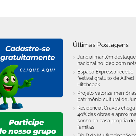
Últimas Postagens
Jundiaí mantém destaque
nacional no Ideb com nota
Espaço Expressa recebe
festival gratuito de Alfred
Hitchcock
Projeto valoriza memórias
patrimônio cultural de Jun
Residencial Cravos chega
40% das obras e aproxim
sonho da casa própria de
famílias
Dia D da Multivacinação t