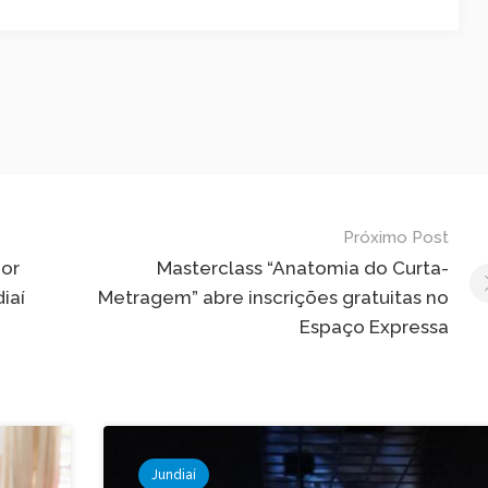
Próximo Post
por
Masterclass “Anatomia do Curta-
iaí
Metragem” abre inscrições gratuitas no
Espaço Expressa
Jundiaí