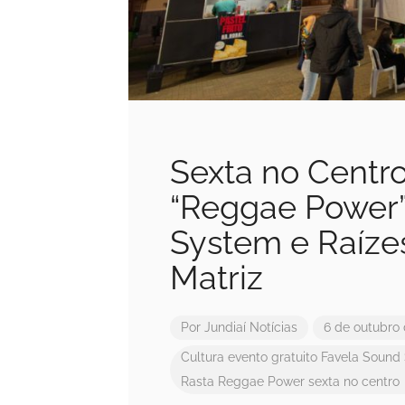
Sexta no Centro
“Reggae Power
System e Raíze
Matriz
Por
Jundiaí Notícias
6 de outubro
Cultura
evento gratuito
Favela Sound
Rasta
Reggae Power
sexta no centro