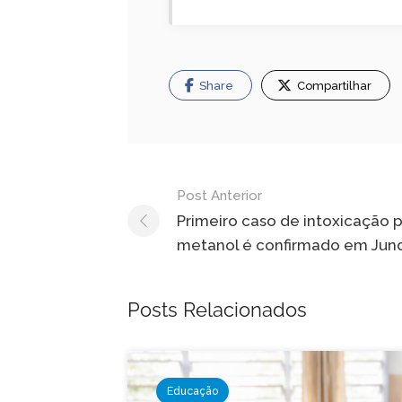
Share
Compartilhar
Navegação
Post Anterior
de
Primeiro caso de intoxicação 
metanol é confirmado em Jund
Post
Posts Relacionados
Educação