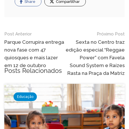
Share
Compartilhar
Navegação
Post Anterior
Próximo Post
de
Parque Corrupira entrega
Sexta no Centro traz
nova fase com 47
edição especial “Reggae
Post
quiosques e mais lazer
Power” com Favela
em 12 de outubro
Sound System e Raízes
Posts Relacionados
Rasta na Praça da Matriz
Educação