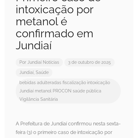
intoxicação por
metanol é
confirmado em
Jundiaí
Por
Jundiaí Notícias
3 de outubro de 2025
Jundiaí
,
Saúde
bebidas adulteradas
fiscalização
intoxicação
Jundiaí
metanol
PROCON
saúde pública
Vigilância Sanitária
A Prefeitura de Jundiaí confirmou nesta sexta-
feira (3) o primeiro caso de intoxicação por