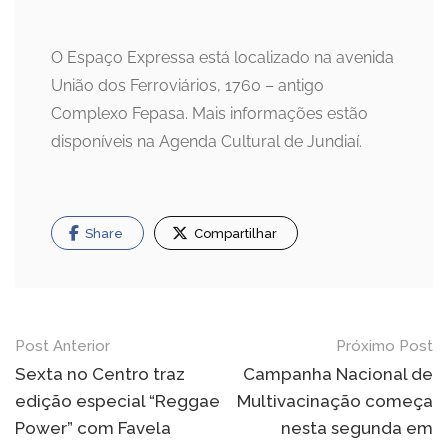
O Espaço Expressa está localizado na avenida
União dos Ferroviários, 1760 – antigo
Complexo Fepasa. Mais informações estão
disponíveis na Agenda Cultural de Jundiaí.
Share
Compartilhar
Navegação
Post Anterior
Próximo Post
de
Sexta no Centro traz
Campanha Nacional de
edição especial “Reggae
Multivacinação começa
Post
Power” com Favela
nesta segunda em