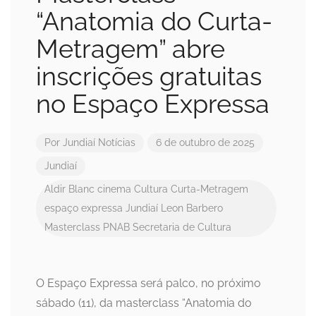
“Anatomia do Curta-
Metragem” abre
inscrições gratuitas
no Espaço Expressa
Por
Jundiaí Notícias
6 de outubro de 2025
Jundiaí
Aldir Blanc
cinema
Cultura
Curta-Metragem
espaço expressa
Jundiaí
Leon Barbero
Masterclass
PNAB
Secretaria de Cultura
O Espaço Expressa será palco, no próximo
sábado (11), da masterclass “Anatomia do