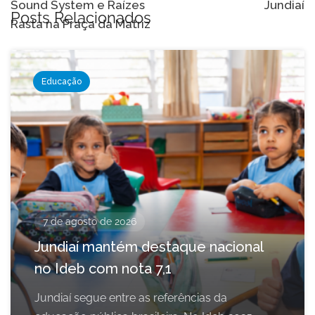
Sound System e Raízes
Jundiaí
Posts Relacionados
Rasta na Praça da Matriz
Educação
7 de agosto de 2026
Jundiaí mantém destaque nacional
no Ideb com nota 7,1
Jundiaí segue entre as referências da