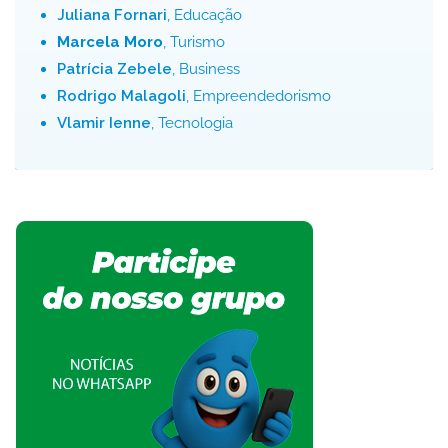
Juliana Fornari
, Educação
Marcela Moro
, Turismo
Patrícia Zebele
, Business
Rodrigo Malagoli
, Empreendedorismo
Vlamir Ienne
, Tecnologia