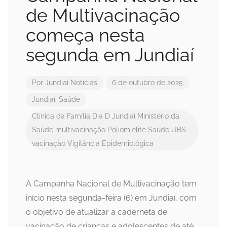
de Multivacinação
começa nesta
segunda em Jundiaí
Por
Jundiaí Notícias
6 de outubro de 2025
Jundiaí
,
Saúde
Clínica da Família
Dia D
Jundiaí
Ministério da
Saúde
multivacinação
Poliomielite
Saúde
UBS
vacinação
Vigilância Epidemiológica
A Campanha Nacional de Multivacinação tem
início nesta segunda-feira (6) em Jundiaí, com
o objetivo de atualizar a caderneta de
vacinação de crianças e adolescentes de até