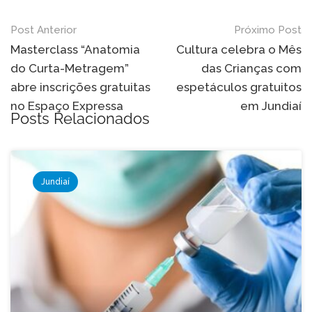
Navegação
Post Anterior
Próximo Post
de
Masterclass “Anatomia
Cultura celebra o Mês
do Curta-Metragem”
das Crianças com
Post
abre inscrições gratuitas
espetáculos gratuitos
no Espaço Expressa
em Jundiaí
Posts Relacionados
Jundiaí