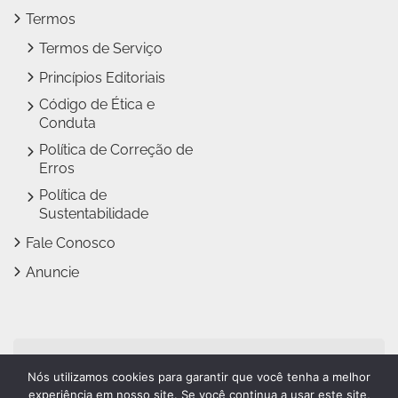
Termos
Termos de Serviço
Princípios Editoriais
Código de Ética e
Conduta
Política de Correção de
Erros
Política de
Sustentabilidade
Fale Conosco
Anuncie
Jundiaí Notícias faz parte
Nós utilizamos cookies para garantir que você tenha a melhor
do
Grupo Novo Dia
experiência em nosso site. Se você continua a usar este site,