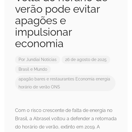
verão pode evitar
apagões e
impulsionar
economia
Por
Jundiaí Notícias
26 de agosto de 2025
Brasil e Mundo
apagão
bares e restaurantes
Economia
energia
horário de verão
ONS
Com o risco crescente de falta de energia no
Brasil, a Abrasel voltou a defender a retomada
do horário de verão, extinto em 2019. A