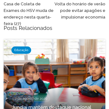
de
Casa de Coleta de
Volta do horário de verão
Exames do HSV muda de
pode evitar apagões e
Post
endereço nesta quarta-
impulsionar economia
feira (27)
Posts Relacionados
Educação
7 de agosto de 2026
Jundiaí mantém destaque nacional