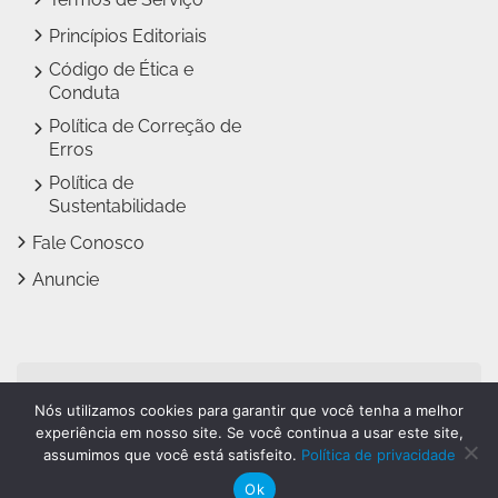
Princípios Editoriais
Código de Ética e
Conduta
Política de Correção de
Erros
Política de
Sustentabilidade
Fale Conosco
Anuncie
Jundiaí Notícias faz parte
Nós utilizamos cookies para garantir que você tenha a melhor
do
Grupo Novo Dia
experiência em nosso site. Se você continua a usar este site,
assumimos que você está satisfeito.
Política de privacidade
Ok