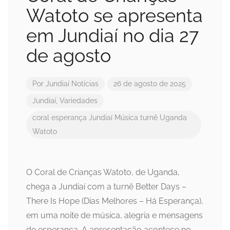
Watoto se apresenta
em Jundiaí no dia 27
de agosto
Por
Jundiaí Notícias
26 de agosto de 2025
Jundiaí
,
Variedades
coral
esperança
Jundiaí
Música
turnê
Uganda
Watoto
O Coral de Crianças Watoto, de Uganda,
chega a Jundiaí com a turnê Better Days –
There Is Hope (Dias Melhores – Há Esperança),
em uma noite de música, alegria e mensagens
de esperança. A apresentação acontece no