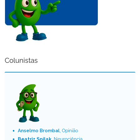
Colunistas
Anselmo Brombal
, Opinião
Beatriz Spilak
, Neurociência