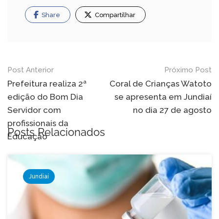
Share
Compartilhar
Navegação
Post Anterior
Próximo Post
de
Prefeitura realiza 2ª
Coral de Crianças Watoto
edição do Bom Dia
se apresenta em Jundiaí
Post
Servidor com
no dia 27 de agosto
profissionais da
Posts Relacionados
Educação
Jundiaí