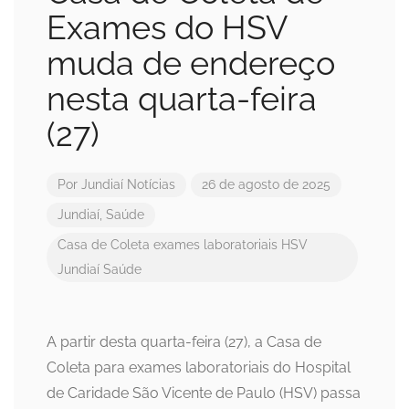
Exames do HSV
muda de endereço
nesta quarta-feira
(27)
Por
Jundiaí Notícias
26 de agosto de 2025
Jundiaí
,
Saúde
Casa de Coleta
exames laboratoriais
HSV
Jundiaí
Saúde
A partir desta quarta-feira (27), a Casa de
Coleta para exames laboratoriais do Hospital
de Caridade São Vicente de Paulo (HSV) passa