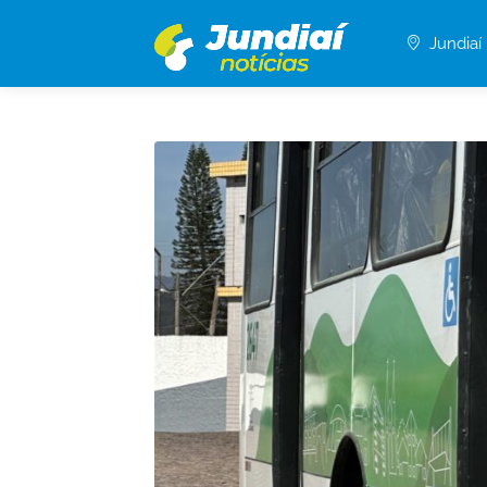
Jundiaí