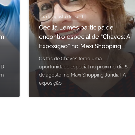
4 de agosto de 2026
Cecília Lemes participa de
em
encontro especial de “Chaves: A
Exposição” no Maxi Shopping
Os fãs de Chaves terão uma
 D
oportunidade especial no próximo dia 8
om
de agosto, no Maxi Shopping Jundiaí. A
exposição