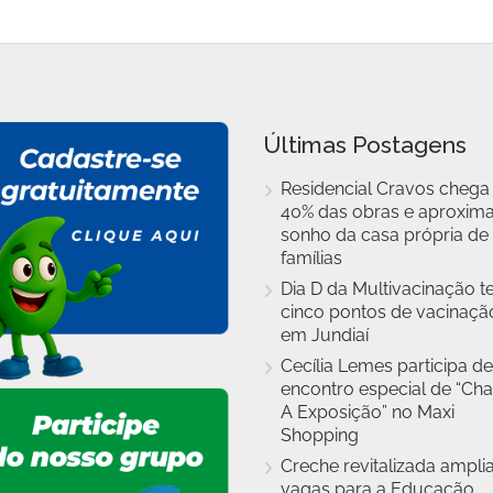
Últimas Postagens
Residencial Cravos chega
40% das obras e aproxim
sonho da casa própria de
famílias
Dia D da Multivacinação t
cinco pontos de vacinaçã
em Jundiaí
Cecília Lemes participa de
encontro especial de “Cha
A Exposição” no Maxi
Shopping
Creche revitalizada ampli
vagas para a Educação