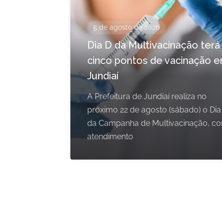
5 de agosto de 2026
Dia D da Multivacinação terá
cinco pontos de vacinação 
Jundiaí
A Prefeitura de Jundiaí realiza no
próximo 22 de agosto (sábado) o Dia
da Campanha de Multivacinação, c
atendimento