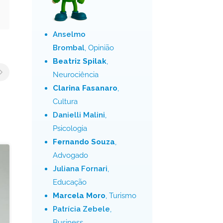
Anselmo
Brombal
, Opinião
Beatriz Spilak
,
Neurociência
Clarina Fasanaro
,
Cultura
Danielli Malini
,
Psicologia
Fernando Souza
,
Advogado
Juliana Fornari
,
Educação
Marcela Moro
, Turismo
Patrícia Zebele
,
Business