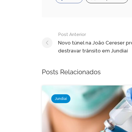
Navegação
Post Anterior
de
Novo túnel na João Cereser p
destravar trânsito em Jundiaí
Post
Posts Relacionados
Jundiaí