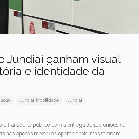
e Jundiaí ganham visual
tória e identidade da
e 2026
Jundiaí
,
Mobilidade
Jundiaí
a o transporte público com a entrega de 100 ônibus no
ndo não apenas melhorias operacionais, mas também