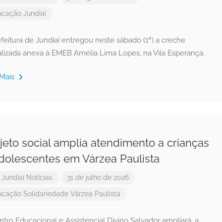
ucação
Jundiaí
feitura de Jundiaí entregou neste sábado (1º) a creche
talizada anexa à EMEB Amélia Lima Lopes, na Vila Esperança.
 Mais
jeto social amplia atendimento a crianças
dolescentes em Várzea Paulista
r
Jundiaí Notícias
31 de julho de 2026
ucação
Solidariedade
Várzea Paulista
tro Educacional e Assistencial Divino Salvador ampliará, a