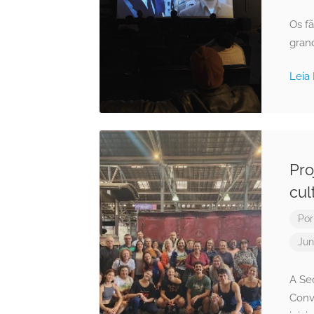
Os f
gran
Leia
Pro
cul
Po
Jun
A Se
Conv