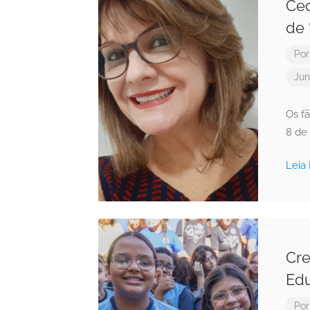
Cec
de 
Po
Jun
Os f
8 de
Leia
Cre
Edu
Po