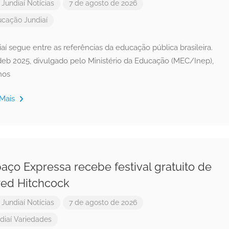
r
Jundiaí Notícias
7 de agosto de 2026
ucação
Jundiaí
aí segue entre as referências da educação pública brasileira.
deb 2025, divulgado pelo Ministério da Educação (MEC/Inep),
nos
 Mais
aço Expressa recebe festival gratuito de
red Hitchcock
r
Jundiaí Notícias
7 de agosto de 2026
diaí
Variedades