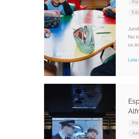
Po
Ed
Jundi
No I
os A
Leia
Esp
Alf
Po
Jun