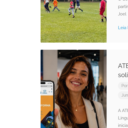
parti
Joel
Leia
ATE
sol
Po
Jun
A AT
Ling
inici