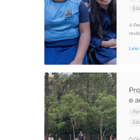
Ed
A Pre
revi
Leia
Pro
e a
Po
Ed
O Cen