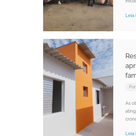
inic
Leia
Res
apr
fam
Po
As o
atin
cron
Leia