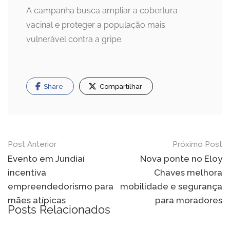
A campanha busca ampliar a cobertura
vacinal e proteger a população mais
vulnerável contra a gripe.
Share
Compartilhar
Navegação
Post Anterior
Próximo Post
de
Evento em Jundiaí
Nova ponte no Eloy
incentiva
Chaves melhora
Post
empreendedorismo para
mobilidade e segurança
mães atípicas
para moradores
Posts Relacionados