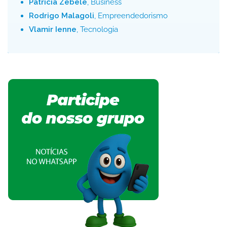
Patrícia Zebele
, Business
Rodrigo Malagoli
, Empreendedorismo
Vlamir Ienne
, Tecnologia