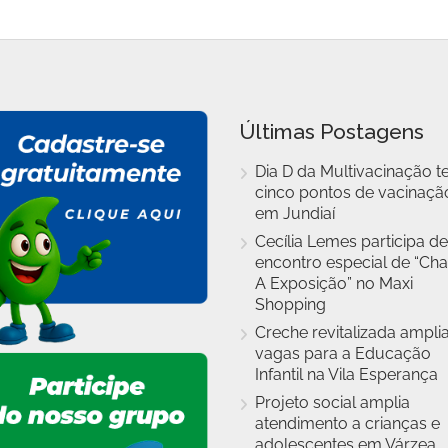
Últimas Postagens
Dia D da Multivacinação t
cinco pontos de vacinaçã
em Jundiaí
Cecília Lemes participa de
encontro especial de “Cha
A Exposição” no Maxi
Shopping
Creche revitalizada ampli
vagas para a Educação
Infantil na Vila Esperança
Projeto social amplia
atendimento a crianças e
adolescentes em Várzea