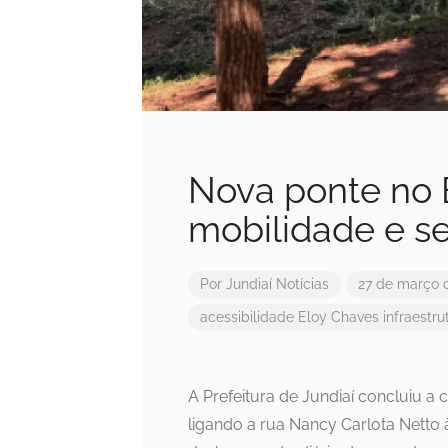
Nova ponte no 
mobilidade e s
Por
Jundiaí Notícias
27 de março 
acessibilidade
Eloy Chaves
infraestru
A Prefeitura de Jundiaí concluiu a
ligando a rua Nancy Carlota Netto à