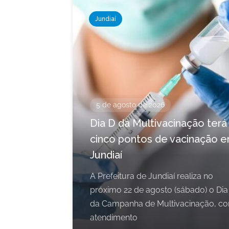
Jundiaí
5 de agosto de 2026
Dia D da Multivacinação terá
cinco pontos de vacinação 
Jundiaí
A Prefeitura de Jundiaí realiza no
próximo 22 de agosto (sábado) o Dia
da Campanha de Multivacinação, c
atendimento