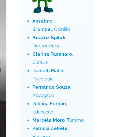
Anselmo
Brombal
, Opinião
Beatriz Spilak
,
Neurociência
Clarina Fasanaro
,
Cultura
Danielli Malini
,
Psicologia
Fernando Souza
,
Advogado
Juliana Fornari
,
Educação
Marcela Moro
, Turismo
Patrícia Zebele
,
Business