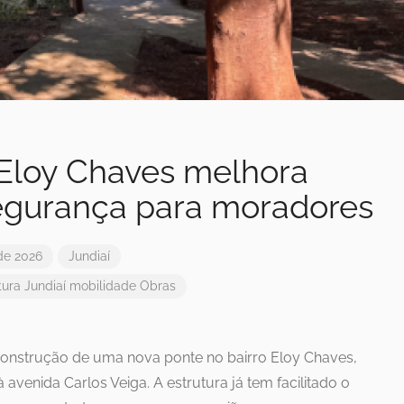
Eloy Chaves melhora
egurança para moradores
de 2026
Jundiaí
tura
Jundiaí
mobilidade
Obras
 construção de uma nova ponte no bairro Eloy Chaves,
 avenida Carlos Veiga. A estrutura já tem facilitado o