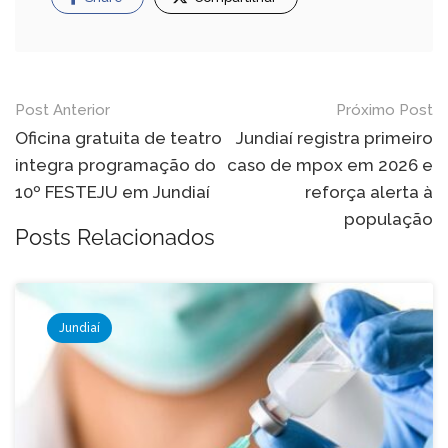
Navegação
Post Anterior
Próximo Post
de
Oficina gratuita de teatro
Jundiaí registra primeiro
integra programação do
caso de mpox em 2026 e
Post
10º FESTEJU em Jundiaí
reforça alerta à
população
Posts Relacionados
Jundiaí