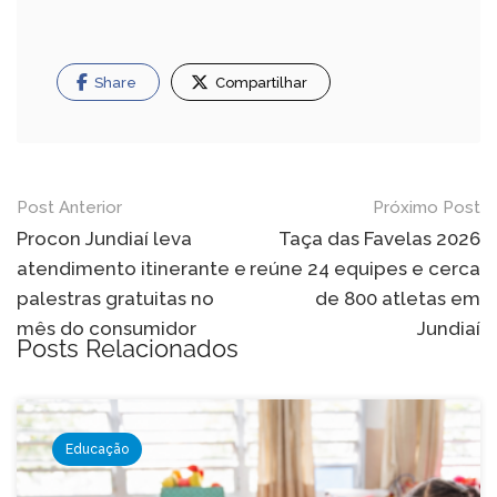
Share
Compartilhar
Navegação
Post Anterior
Próximo Post
de
Procon Jundiaí leva
Taça das Favelas 2026
atendimento itinerante e
reúne 24 equipes e cerca
Post
palestras gratuitas no
de 800 atletas em
mês do consumidor
Jundiaí
Posts Relacionados
Educação