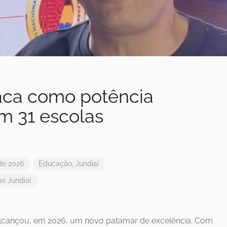
taca como potência
m 31 escolas
de 2026
Educação
,
Jundiaí
as
Jundiaí
 alcançou, em 2026, um novo patamar de excelência. Com