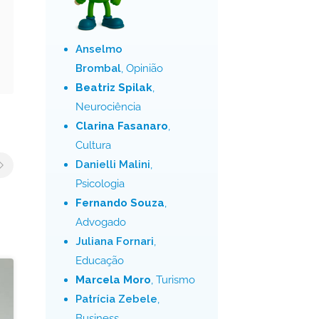
Anselmo
Brombal
, Opinião
Beatriz Spilak
,
Neurociência
Clarina Fasanaro
,
Cultura
Danielli Malini
,
Psicologia
Fernando Souza
,
Advogado
Juliana Fornari
,
Educação
Marcela Moro
, Turismo
Patrícia Zebele
,
Business