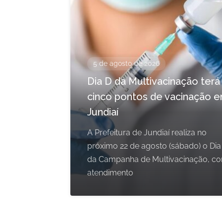
5 de agosto de 2026
Dia D da Multivacinação terá
cinco pontos de vacinação 
Jundiaí
A Prefeitura de Jundiaí realiza no
próximo 22 de agosto (sábado) o Dia
da Campanha de Multivacinação, c
atendimento