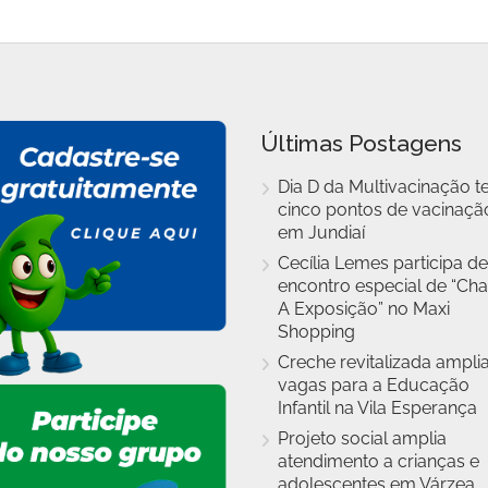
Últimas Postagens
Dia D da Multivacinação t
cinco pontos de vacinaçã
em Jundiaí
Cecília Lemes participa de
encontro especial de “Cha
A Exposição” no Maxi
Shopping
Creche revitalizada ampli
vagas para a Educação
Infantil na Vila Esperança
Projeto social amplia
atendimento a crianças e
adolescentes em Várzea