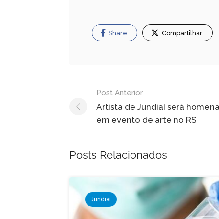
Share
Compartilhar
Navegação
Post Anterior
de
Artista de Jundiaí será home
em evento de arte no RS
Post
Posts Relacionados
Jundiaí