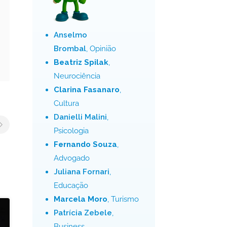
Anselmo
Brombal
, Opinião
Beatriz Spilak
,
Neurociência
Clarina Fasanaro
,
Cultura
Danielli Malini
,
Psicologia
Fernando Souza
,
Advogado
Juliana Fornari
,
Educação
Marcela Moro
, Turismo
Patrícia Zebele
,
Business