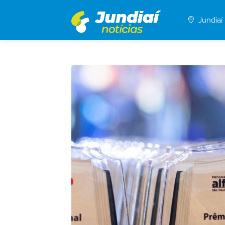
Jundiaí