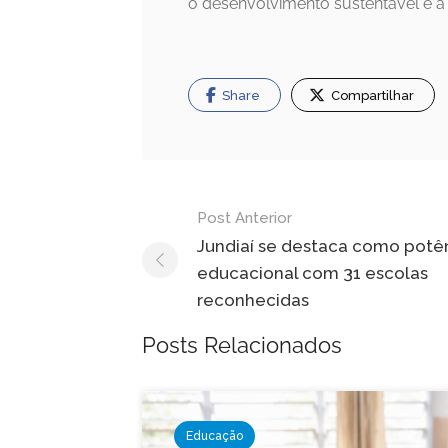
o desenvolvimento sustentável e 
Share
Compartilhar
Navegação
Post Anterior
de
Jundiaí se destaca como potê
educacional com 31 escolas
Post
reconhecidas
Posts Relacionados
Educação