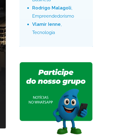
Rodrigo Malagoli
,
Empreendedorismo
Vlamir Ienne
,
Tecnologia