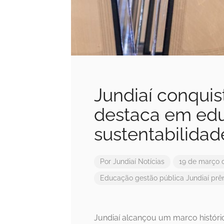
Jundiaí conquis
destaca em ed
sustentabilidad
Por
Jundiaí Notícias
19 de março 
Educação
gestão pública
Jundiaí
prê
Jundiaí alcançou um marco históric