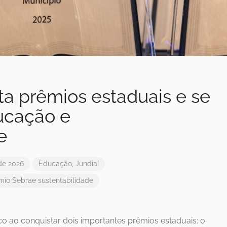
ta prêmios estaduais e se
ucação e
e
de 2026
Educação
,
Jundiaí
mio Sebrae
sustentabilidade
o ao conquistar dois importantes prêmios estaduais: o