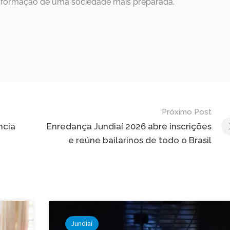
a formação de uma sociedade mais preparada.
Próximo Post
ncia
Enredança Jundiaí 2026 abre inscrições
e reúne bailarinos de todo o Brasil
Jundiaí