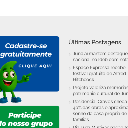
Últimas Postagens
Jundiaí mantém destaque
nacional no Ideb com nota
Espaço Expressa recebe
festival gratuito de Alfred
Hitchcock
Projeto valoriza memórias
patrimônio cultural de Jun
Residencial Cravos chega
40% das obras e aproxim
sonho da casa própria de
famílias
Dia D da Multivacinação t