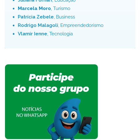
Juliana Fornari
, Educação
Marcela Moro
, Turismo
Patrícia Zebele
, Business
Rodrigo Malagoli
, Empreendedorismo
Vlamir Ienne
, Tecnologia