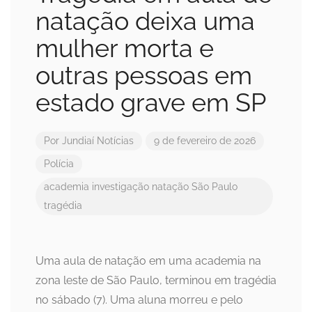
natação deixa uma
mulher morta e
outras pessoas em
estado grave em SP
Por
Jundiaí Notícias
9 de fevereiro de 2026
Polícia
academia
investigação
natação
São Paulo
tragédia
Uma aula de natação em uma academia na
zona leste de São Paulo, terminou em tragédia
no sábado (7). Uma aluna morreu e pelo