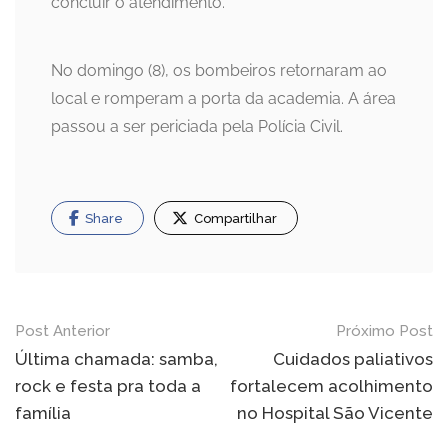
concluir o atendimento.
No domingo (8), os bombeiros retornaram ao
local e romperam a porta da academia. A área
passou a ser periciada pela Polícia Civil.
Share
Compartilhar
Navegação
Post Anterior
Próximo Post
de
Última chamada: samba,
Cuidados paliativos
rock e festa pra toda a
fortalecem acolhimento
Post
família
no Hospital São Vicente