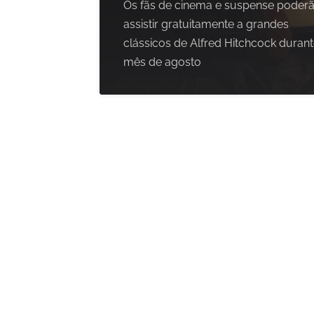
Os fãs de cinema e suspense poder
assistir gratuitamente a grandes
clássicos de Alfred Hitchcock durant
mês de agosto