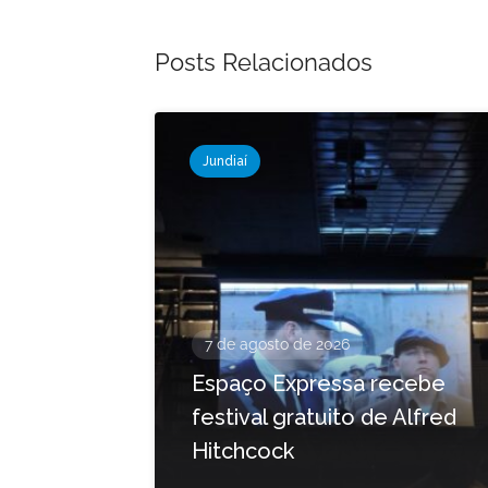
Posts Relacionados
Jundiaí
7 de agosto de 2026
Espaço Expressa recebe
festival gratuito de Alfred
Hitchcock