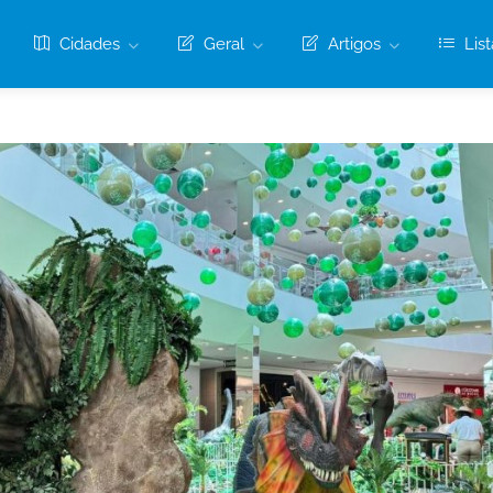
Cidades
Geral
Artigos
List