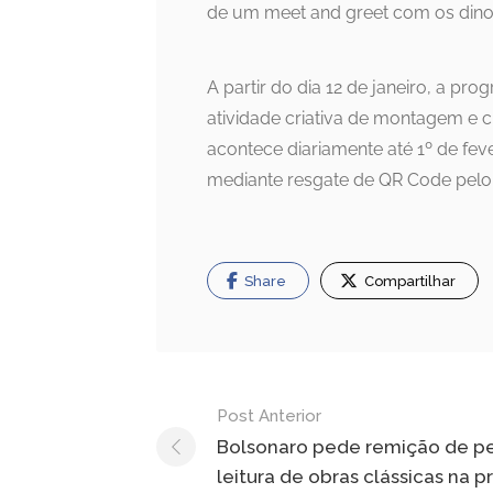
de um meet and greet com os dino
A partir do dia 12 de janeiro, a p
atividade criativa de montagem e 
acontece diariamente até 1º de feve
mediante resgate de QR Code pelo a
Share
Compartilhar
Navegação
Post Anterior
de
Bolsonaro pede remição de p
leitura de obras clássicas na p
Post