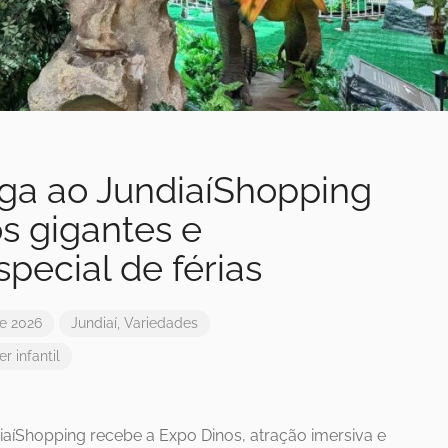
ga ao JundiaíShopping
s gigantes e
pecial de férias
de 2026
Jundiaí
,
Variedades
er infantil
diaíShopping recebe a Expo Dinos, atração imersiva e