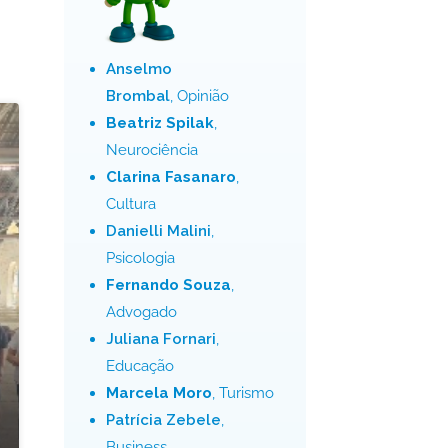
Anselmo
Brombal
, Opinião
Beatriz Spilak
,
Neurociência
Clarina Fasanaro
,
Cultura
Danielli Malini
,
Psicologia
Fernando Souza
,
Advogado
Juliana Fornari
,
Educação
Marcela Moro
, Turismo
Patrícia Zebele
,
Business