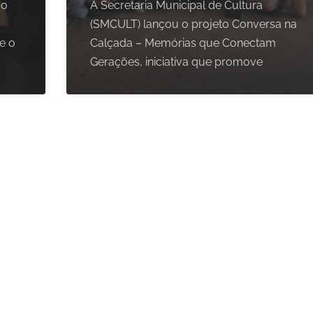
ão
A Secretaria Municipal de Cultura
(SMCULT) lançou o projeto Conversa na
e o
Calçada – Memórias que Conectam
Gerações, iniciativa que promove