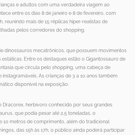
rianças e adultos com uma verdadeira viagem ao
ece entre os dias 8 de janeiro e 8 de fevereiro, com
, reunindo mais de 15 réplicas hiper-realistas de
lhadas pelos corredores do shopping.
de dinossauros mecatrônicos, que possuem movimentos
s estáticas. Entre os destaques estão o Gigantossauro de
antasia que circula pelo shopping, uma cabeça de
 e instagramáveis. As crianças de 3 a 10 anos também
ático disponível na exposição.
 o Dracorex, herbívoro conhecido por seus grandes
saurus, que podia pesar até 2,5 toneladas, o
 10 metros de comprimento, além do tradicional
ngos, das 15h às 17h, o público ainda poderá participar