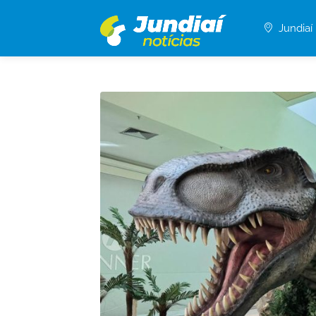
Jundiaí