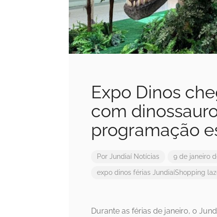
Expo Dinos che
com dinossauro
programação es
Por
Jundiaí Notícias
9 de janeiro 
expo dinos
férias
JundiaíShopping
laz
Durante as férias de janeiro, o Jun