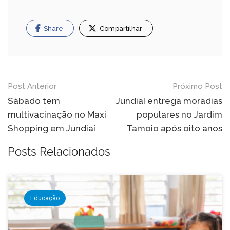
Share
Compartilhar
Navegação
Post Anterior
Próximo Post
de
Sábado tem
Jundiaí entrega moradias
multivacinação no Maxi
populares no Jardim
Post
Shopping em Jundiaí
Tamoio após oito anos
Posts Relacionados
Educação