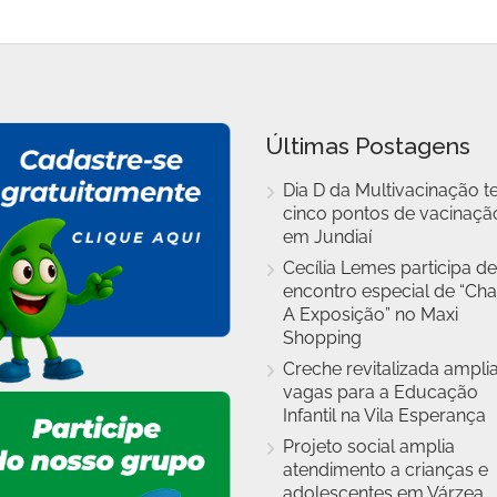
Últimas Postagens
Dia D da Multivacinação t
cinco pontos de vacinaçã
em Jundiaí
Cecília Lemes participa de
encontro especial de “Cha
A Exposição” no Maxi
Shopping
Creche revitalizada ampli
vagas para a Educação
Infantil na Vila Esperança
Projeto social amplia
atendimento a crianças e
adolescentes em Várzea