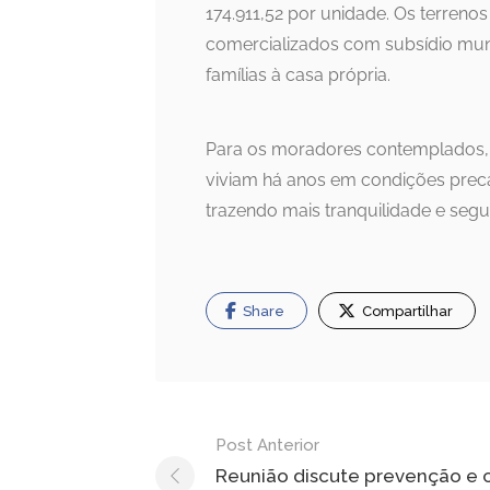
174.911,52 por unidade. Os terreno
comercializados com subsídio muni
famílias à casa própria.
Para os moradores contemplados, 
viviam há anos em condições precá
trazendo mais tranquilidade e segu
Share
Compartilhar
Navegação
Post Anterior
de
Reunião discute prevenção e