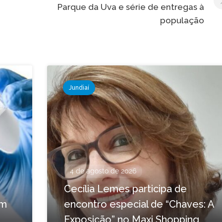
Parque da Uva e série de entregas à
população
Jundiaí
4 de agosto de 2026
Cecília Lemes participa de
em
encontro especial de “Chaves: A
Exposição” no Maxi Shopping