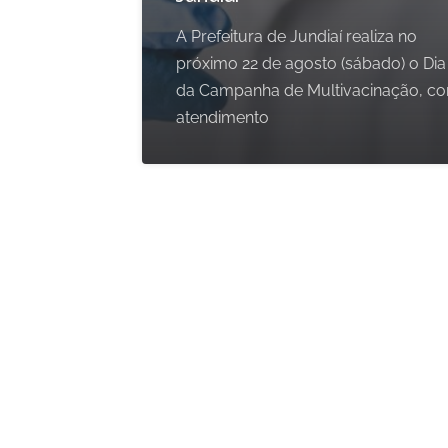
A Prefeitura de Jundiaí realiza no
próximo 22 de agosto (sábado) o Dia
da Campanha de Multivacinação, c
atendimento