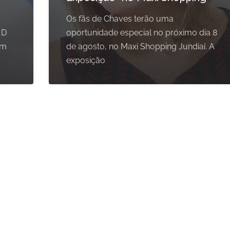
Os fãs de Chaves terão uma
 D
oportunidade especial no próximo dia 8
om
de agosto, no Maxi Shopping Jundiaí. A
exposição