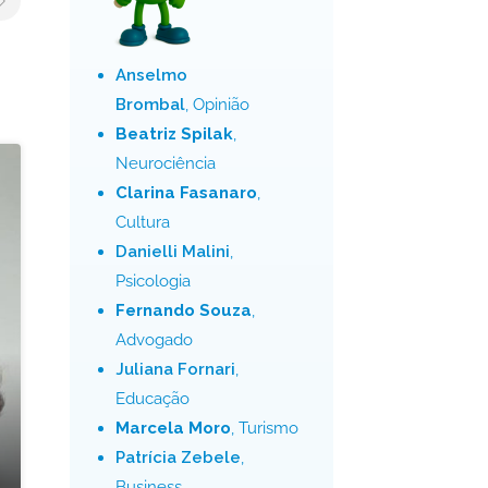
Anselmo
Brombal
, Opinião
Beatriz Spilak
,
Neurociência
Clarina Fasanaro
,
Cultura
Danielli Malini
,
Psicologia
Fernando Souza
,
Advogado
Juliana Fornari
,
Educação
Marcela Moro
, Turismo
Patrícia Zebele
,
Business