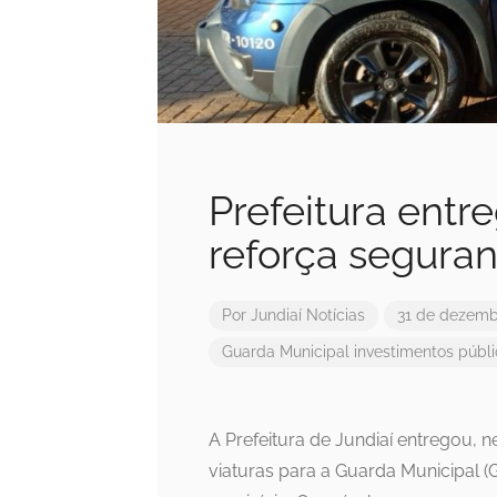
Prefeitura entr
reforça segura
Por
Jundiaí Notícias
31 de dezemb
Guarda Municipal
investimentos públ
A Prefeitura de Jundiaí entregou, n
viaturas para a Guarda Municipal (