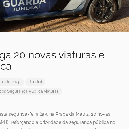
ega 20 novas viaturas e
nça
ro de 2025
Jundiaí
icos
Segurança Pública
viaturas
esta segunda-feira (29), na Praça da Matriz, 20 novas
GMJ), reforçando a prioridade da segurança pública no