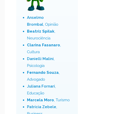
Anselmo
Brombal
, Opinião
Beatriz Spilak
,
Neurociência
Clarina Fasanaro
,
Cultura
Danielli Malini
,
Psicologia
Fernando Souza
,
Advogado
Juliana Fornari
,
Educação
Marcela Moro
, Turismo
Patrícia Zebele
,
Business