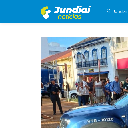
Jundiaí