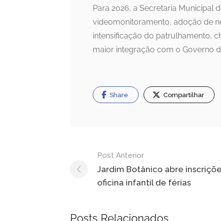
Para 2026, a Secretaria Municipal 
videomonitoramento, adoção de nov
intensificação do patrulhamento
maior integração com o Governo do
Share
Compartilhar
Navegação
Post Anterior
de
Jardim Botânico abre inscriçõ
oficina infantil de férias
Post
Posts Relacionados