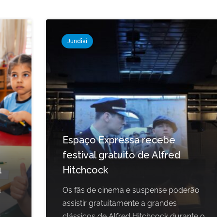
Jundiaí
Espaço Expressa recebe
festival gratuito de Alfred
1
Hitchcock
a
Os fãs de cinema e suspense poderão
assistir gratuitamente a grandes
clássicos de Alfred Hitchcock durante o