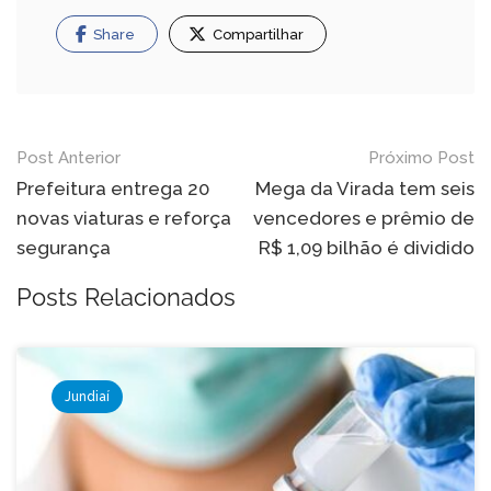
Share
Compartilhar
Navegação
Post Anterior
Próximo Post
de
Prefeitura entrega 20
Mega da Virada tem seis
novas viaturas e reforça
vencedores e prêmio de
Post
segurança
R$ 1,09 bilhão é dividido
Posts Relacionados
Jundiaí