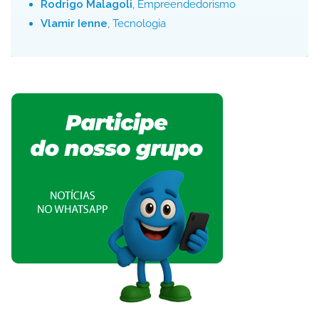
Rodrigo Malagoli
, Empreendedorismo
Vlamir Ienne
, Tecnologia