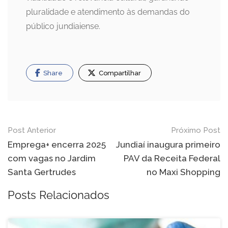
pluralidade e atendimento às demandas do
público jundiaiense.
Share
Compartilhar
Navegação
Post Anterior
Próximo Post
de
Emprega+ encerra 2025
Jundiaí inaugura primeiro
com vagas no Jardim
PAV da Receita Federal
Post
Santa Gertrudes
no Maxi Shopping
Posts Relacionados