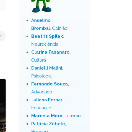
Anselmo
Brombal
, Opinião
Beatriz Spilak
,
Neurociência
Clarina Fasanaro
,
Cultura
Danielli Malini
,
Psicologia
Fernando Souza
,
Advogado
Juliana Fornari
,
Educação
Marcela Moro
, Turismo
Patrícia Zebele
,
Business