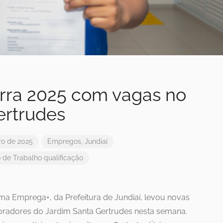
rra 2025 com vagas no
ertrudes
o de 2025
Empregos
,
Jundiaí
 de Trabalho
qualificação
ma Emprega+, da Prefeitura de Jundiaí, levou novas
oradores do Jardim Santa Gertrudes nesta semana.