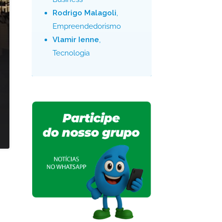
Rodrigo Malagoli
,
Empreendedorismo
Vlamir Ienne
,
Tecnologia