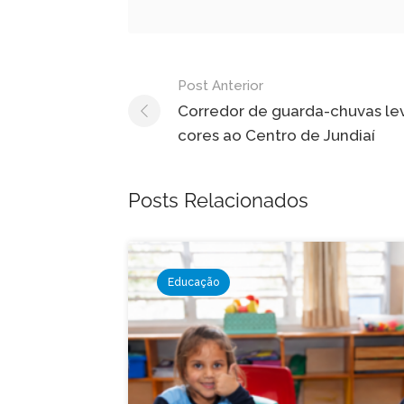
Navegação
Post Anterior
de
Corredor de guarda-chuvas le
cores ao Centro de Jundiaí
Post
Posts Relacionados
Educação