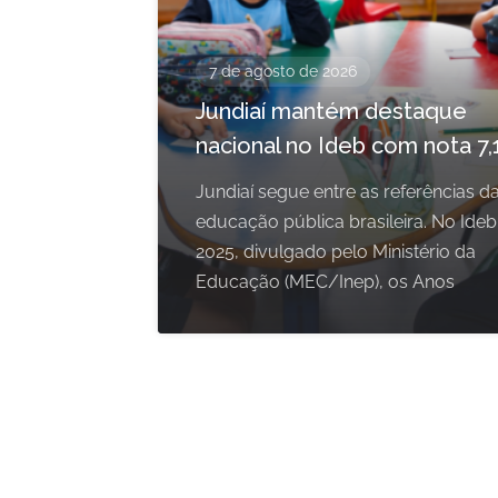
7 de agosto de 2026
Jundiaí mantém destaque
nacional no Ideb com nota 7,
Jundiaí segue entre as referências d
educação pública brasileira. No Ideb
2025, divulgado pelo Ministério da
Educação (MEC/Inep), os Anos