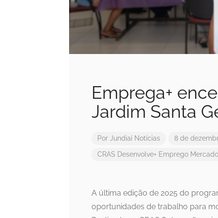
Emprega+ ence
Jardim Santa G
Por
Jundiaí Notícias
8 de dezembr
CRAS
Desenvolve+
Emprego
Mercado
A última edição de 2025 do progra
oportunidades de trabalho para m