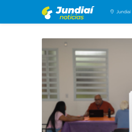
Jundiaí