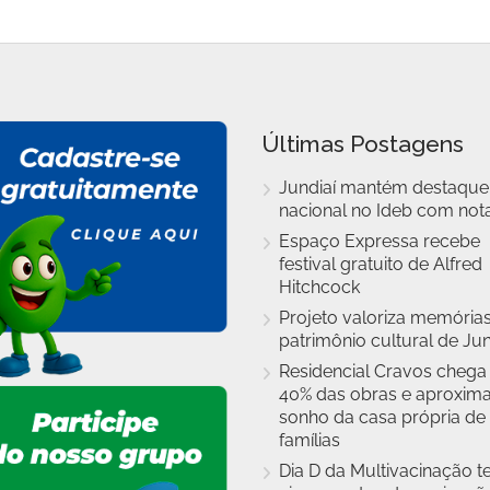
Últimas Postagens
Jundiaí mantém destaque
nacional no Ideb com nota
Espaço Expressa recebe
festival gratuito de Alfred
Hitchcock
Projeto valoriza memórias
patrimônio cultural de Jun
Residencial Cravos chega
40% das obras e aproxim
sonho da casa própria de
famílias
Dia D da Multivacinação t