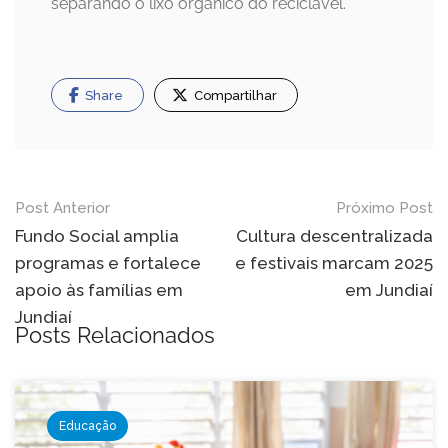
separando o lixo orgânico do reciclável.
Share
Compartilhar
Navegação
Post Anterior
Próximo Post
de
Fundo Social amplia
Cultura descentralizada
programas e fortalece
e festivais marcam 2025
Post
apoio às famílias em
em Jundiaí
Jundiaí
Posts Relacionados
Educação