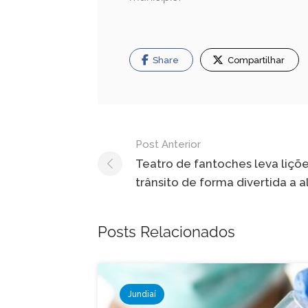
Share
Compartilhar
Navegação
Post Anterior
de
Teatro de fantoches leva liçõ
trânsito de forma divertida a 
Post
Posts Relacionados
Jundiaí