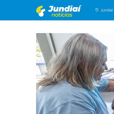
Jundiaí