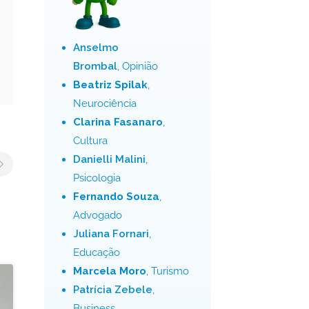
Anselmo
Brombal
, Opinião
Beatriz Spilak
,
Neurociência
Clarina Fasanaro
,
Cultura
Danielli Malini
,
Psicologia
Fernando Souza
,
Advogado
Juliana Fornari
,
Educação
Marcela Moro
, Turismo
Patrícia Zebele
,
Business