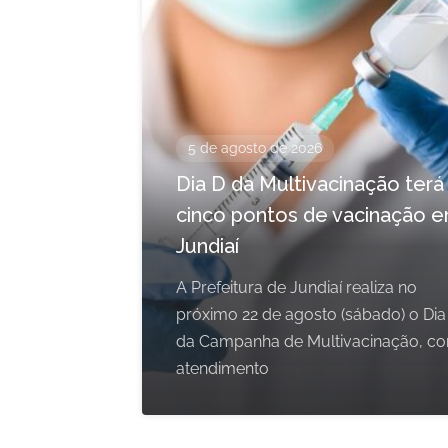
5 de agosto de 2026
Dia D da Multivacinação terá
cinco pontos de vacinação 
Jundiaí
A Prefeitura de Jundiaí realiza no
próximo 22 de agosto (sábado) o Dia
da Campanha de Multivacinação, c
atendimento