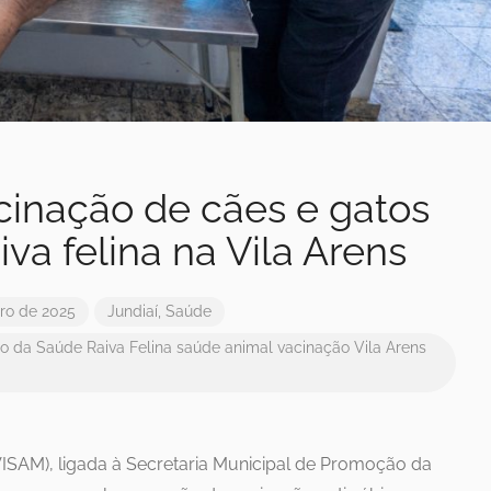
cinação de cães e gatos
va felina na Vila Arens
ro de 2025
Jundiaí
,
Saúde
o da Saúde
Raiva Felina
saúde animal
vacinação
Vila Arens
VISAM), ligada à Secretaria Municipal de Promoção da