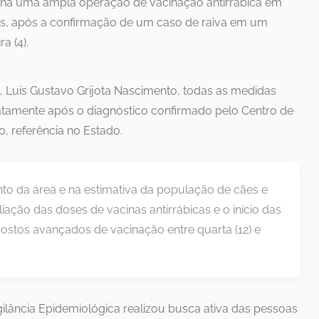
mana uma ampla operação de vacinação antirrábica em
ens, após a confirmação de um caso de raiva em um
a (4).
Luis Gustavo Grijota Nascimento, todas as medidas
atamente após o diagnóstico confirmado pelo Centro de
, referência no Estado.
 da área e na estimativa da população de cães e
ação das doses de vacinas antirrábicas e o início das
stos avançados de vacinação entre quarta (12) e
.
ilância Epidemiológica realizou busca ativa das pessoas