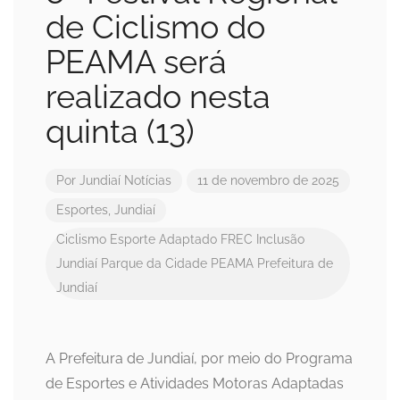
de Ciclismo do
PEAMA será
realizado nesta
quinta (13)
Por
Jundiaí Notícias
11 de novembro de 2025
Esportes
,
Jundiaí
Ciclismo
Esporte Adaptado
FREC
Inclusão
Jundiaí
Parque da Cidade
PEAMA
Prefeitura de
Jundiaí
A Prefeitura de Jundiaí, por meio do Programa
de Esportes e Atividades Motoras Adaptadas