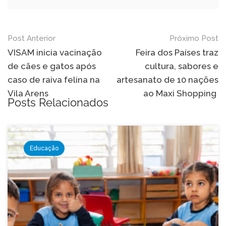
Navegação
Post Anterior
Próximo Post
de
VISAM inicia vacinação
Feira dos Países traz
de cães e gatos após
cultura, sabores e
Post
caso de raiva felina na
artesanato de 10 nações
Vila Arens
ao Maxi Shopping
Posts Relacionados
Educação