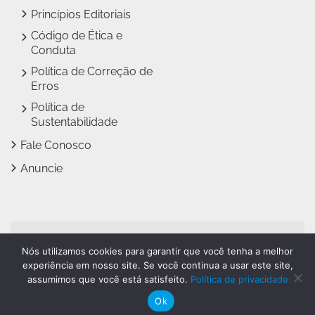
Princípios Editoriais
Código de Ética e
Conduta
Política de Correção de
Erros
Política de
Sustentabilidade
Fale Conosco
Anuncie
Jundiaí Notícias faz parte
Nós utilizamos cookies para garantir que você tenha a melhor
do
Grupo Novo Dia
experiência em nosso site. Se você continua a usar este site,
assumimos que você está satisfeito.
Política de privacidade
Ok