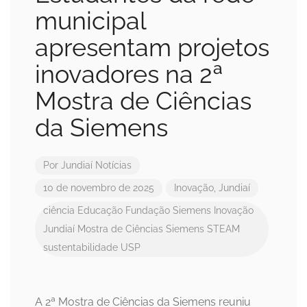
municipal
apresentam projetos
inovadores na 2ª
Mostra de Ciências
da Siemens
Por
Jundiaí Notícias
10 de novembro de 2025
Inovação
,
Jundiaí
ciência
Educação
Fundação Siemens
Inovação
Jundiaí
Mostra de Ciências
Siemens
STEAM
sustentabilidade
USP
A 2ª Mostra de Ciências da Siemens reuniu