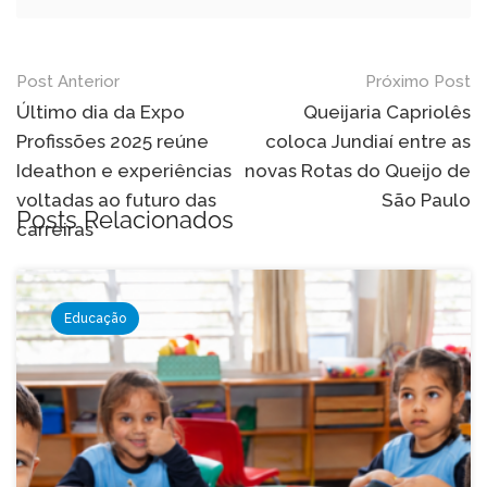
Navegação
Post Anterior
Próximo Post
de
Último dia da Expo
Queijaria Capriolês
Profissões 2025 reúne
coloca Jundiaí entre as
Post
Ideathon e experiências
novas Rotas do Queijo de
voltadas ao futuro das
São Paulo
Posts Relacionados
carreiras
Educação